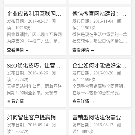
的协作页面会写到月浏览量、
了，有什么问题，百度下吧。
男女份额、地域份额等基本
恨的是，百度总存在不公平
企业应该利用互联网络做品牌推广
微信微官网站建设：微信营销与推广
数...
的...
发布日期：2017-02-17 阅
发布日期：2016-11-04 阅
读：10718次
读：11501次
网络营销推广因此现今互联网
微信是现在生活中重要的一款
为序言的一种推广方法，是在
社交软件，那些日访问量过万
网上把本身的产物或许办事应
的大神号是如何运营的嘞?若
查看详情 →
查看详情 →
用网络手腕与序言推广进来。
何运营微信营销呢？有的人颠
使本身的企业能获得更高的好
末过程本身履历分享运营的，
SEO优化技巧，让营销型网站更加专业
企业如何才能做好全网营销；无锡网络公司
处。网络营销推广撰写请求跟
有人是分享可观的图片来满意
发布日期：2016-10-26 阅
发布日期：2016-09-26 阅
一样平常的实体营销推广有所
人群的视觉，有人是分享舌尖
读：8774次
读：11596次
不同，只管傍边还存在着许多
的美食满意用户的味觉。总
无锡网站制作公司，跟着互联
全网整合营销简称全网营销，
个性，但网络特征是网络营销
之，微信营销便是各行各业都
网期间的周全到来，无锡专业
它是一种较新的营销形式，也
员必要控制的。
有一个迸发点，但迸发点是若
做网站 传统企业面对转型！
是营销方法中多样化的表现，
何构成的?实在上述都是微信
查看详情 →
查看详情 →
愈来愈多的企业开端应用互联
具备有用的整合和组合的功
自媒体平台罕见的征象，但是
网营销，而网站则是互联网营
效，全网营销可以或许或许加
便是这些罕见情势，为他们带
如何留住客户提高销售，企业网络营销的小技巧
营销型网站建设需要注意的事项
销的一步，它不仅仅是作为展
大数据的阐发性，将产物操
来了恒河沙数的人气，他们是
发布日期：2016-09-14 阅
发布日期：2016-08-17 阅
现企业的抽象窗口，更多的是
持、开辟、品牌实行、网站建
若何做好微信营销的？若何样
读：7067次
读：4897次
开辟互联网营销渠道。为公司
设、前期保护等等内容衔接成
让本身的平台也能疾速的增大