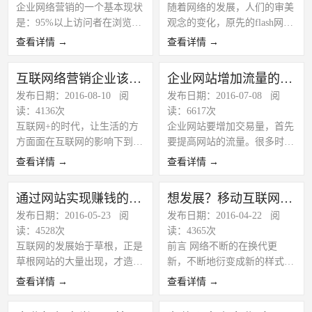
企业网络营销的一个基本现状
随着网络的发展，人们的审美
收益增长而扶植的一个网站，
一个全部，方便了企业的营销
流量?
是：95%以上访问者在浏览网
观念的变化，原先的flash网站
以是许多公司抉择营销型网
和实行，有利于企业的成长。
站后，都没有主动与企业联
和简单的展示型网站已经不能
站。 无锡英文网站建设 无锡
无锡网络公司
查看详情 →
查看详情 →
络。也就是企业天天都在流失
满足广大用户的需求，所以营
企业网站建设 无锡网站建设
落95%的搜集商机，若何才华
销型网站出现了；营销型网站
xun迅诚科技
互联网络营销企业该如何运行
企业网站增加流量的几种方法
留住更多的客户?是企业睁开
建设，是指根据企业产品或者
发布日期：2016-08-10 阅
发布日期：2016-07-08 阅
搜集营销必须思索和提高的一
服务的市场定位，不单纯从美
读：4136次
读：6617次
个搜集营销技艺性课题。 网
工与功能的角度，更注重的是
互联网+的时代，让生活的方
企业网站要增加交易量，首先
络营销技能一：网站布局和内
从网络营销的角度来制作网
方面面在互联网的影响下到处
要提高网站的流量。很多时候
容是留住客户的原因
站，使得企业网站的整体架构
是营销，消费者在哪里，哪里
企业网站建设首要的任务是提
与搜索引擎的特点相符合，对
查看详情 →
查看详情 →
就会有营销，本身产品就是要
高访问量，也就是大家所说的
搜索引擎更友好，对用户访问
销售给人群的，没有互联网之
流量。下面的一些方式有助于
体验更人性化，有在线客服功
通过网站实现赚钱的难点是什么？
想发展？移动互联网可行策略
前就只能靠线下营销，需要大
提高网站的流量，我们上海网
能和客户管理功能，并有流量
发布日期：2016-05-23 阅
发布日期：2016-04-22 阅
量的人力、物力、财力等等，
站建设公司这里简单的总结一
统计功能，评估网络营销效
读：4528次
读：4365次
随着市场竞争越来越大，线下
下。
果，适时调整网络推广方法。
互联网的发展始于草根，正是
前言 网络不断的在换代更
销售效果越来越不明显，企业
草根网站的大量出现，才造就
新，不断地衍变成新的样式，
要转型，面对互联网这机遇，
了互联网的繁荣，可是如今的
从互联网网络伴随着移动网络
中小型企业如何去抓住呢?认
查看详情 →
查看详情 →
互联网却出现了明显的大鱼吃
的发展，移动互联网也在不断
为：网络营销如果想得到效果
小鱼小鱼吃虾米的现实，对于
的崛起，历史数据：2014年，
必须是系统化的， 整合性，