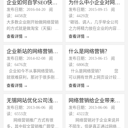
企业如何自学SEO快速入门网络营销？
为什么中小企业对网络营销这么“挑剔”？
草根站长而言，通过运营传奇
我国移动互联网用户达到4.5
持续的进行。
发布日期：2016-04-20 阅
发布日期：2015-09-15 阅
网站赚钱的可能性是越来越
亿，同比增长26.7%;2013年移
读：4458次
读：4429次
低。 网站为什么不能为企业
动互联网市场规模达到767.5
大多数企业刚开始做网络营销
“砸钱、调人，几乎举全公司
带来效益？原因不外乎两点，
亿元，同比增长96.2%;随着细
的方式就是做淘宝（天猫）或
之力将精力放在企业的内容营
首先，企业品牌不够大；像现
分行业的发力及新型服务创
者建立网站做百度竞价，目前
销上，可是一段时间下来，效
在的淘宝天猫京东亚马逊这些
新，用户规模作为一个行业发
查看详情 →
查看详情 →
电商已经成为一片红海，真正
果非常不显著，甚至没有效
电商平台品牌够大，不需要宣
展的基础，在移动互联网发展
做出效果的非常少。而建立网
果!这到底是为什么?”——这是
传就有很多人知道，并且进行
初期显得尤为重要，用户基数
企业新站的网络营销该如何做
什么是网络营销？
站做百度竞价的效果也越来越
来自传统企业经理的疑问，相
消费。一些小的电商没有足够
已经成为决定行业发展的重要
发布日期：2014-02-08 阅
发布日期：2013-06-15 阅
差。究其原因还是因为没有专
信也是众多传统企业所关注、
的知名度、没有足够的浏览
因素 移动互联网的浪潮正在
读：6476次
读：6806次
业的人才，守护袁昆建议企业
所疑惑的问题之一。
量、自然没有足够的成单机
席卷到社会的方方面面，新闻
企业如今不从事网络营销，
什么是网络营销？ 您
自学SEO快速入门网络营销。
会；
阅读、视频节目、电商购物、
就很难获利，那对于很多刚起
可以拥有世界上网页设计较好
目前再进入电商这个领域，已
公交出行等热门应用都出现在
步的企业来说，可能网络营销
的网站，但是如果没有人知道
经进入了烧钱模式，大部分流
查看详情 →
查看详情 →
移动终端上，单从应用层面来
是一块陌生的领域，那我们该
它的存在，那么毫无疑问—
量已经被先行者给抢完了。而
看，在苹果和安卓商店的下载
如何做呢，今天迅诚...
&mda...
对于建立网站做竞价，以前大
已达到数百亿次，而移动用户
无锡网站优化公司浅谈软文营销价值
网络营销给企业带来了什么？
多数企业还没有太强的意识做
规模更是超过了PC用户。这让
发布日期：2013-06-06 阅
发布日期：2013-06-06 阅
竞价推广，现在做的人越来越
企业级用
读：6553次
读：4322次
多，如果没有专业的人才操
网络营销推广方式有很
网络营销对于企业来说并
作，基本上也是烧钱模式。
多，其中软文营销推广颇受企
不陌生，但是真正通过网络营