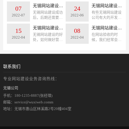
主要针对网站安全
的需求背景随着公
迅速转移到某些移
做网站建设策划的
描述以下情况。在
无锡网站建设成功后，后期还需要收取年度维护费吗？
司的发展，市场的
无锡网站建设中我们会遇到那些坑？
07
24
动平台，还来不...
人员在建立网...
网站建设中使用网
需求以及公司战略
无锡网站建设成功
有些无锡网站建设
2022-07
2022-06
站的服务器及工作
业务的转型，老的
后，后期还需要收
公司有大的开发团
站上均安装了相应
网站页面和功能不
取年度维护费吗？
队，有好的口碑，
的防病毒软件，对
能很好的展现公司
其实这个问题确实
无锡网站建设的好处，如何做好营销型网站建设呢？
也有很好的利润，
无锡网站建设的验收标准是什么？
15
08
计算机病毒、...
对外宣传和新业...
不怎么好回答，因
这样的公司经营的
无锡网站建设的好
在网站验收的时
2022-04
2022-04
为无锡网站建设公
非常成功，但是我
处，如何做好营销
候，我们经常会遇
司会像客户收取年
们也会遇到一些奇
型网站建设呢？首
到，有些客户验收
度维护费，也有一
葩的事情，有些公
先营销型网站建设
网站会出现长时间
些网站建设公...
司可以化险为...
是对企业有效果有
都验收不好，或者
用处的，其次营销
就是隔几天就会提
型网站是帮助企业
出一个问题，持续
联系我们
节省成本，且可以
提修改意见，远远
促进企业订单...
的超过了合同约...
专业网站建设业务咨询热线：
无锡公司
手机：
180-1235-8887
(张经理)
邮箱：service@wuxiweb.comm
地址：无锡市惠山区林溪路2号20幢404室