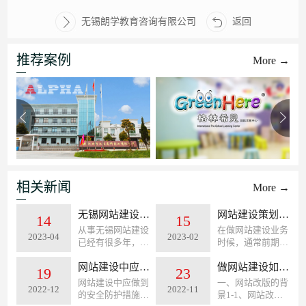
无锡朗学教育咨询有限公司
返回
推荐案例
More →
相关新闻
More →
无锡网站建设价格的评估依据有哪些？
网站建设策划包含的具体内容主要包括哪些内容
14
15
从事无锡网站建设
在做网站建设业务
2023-04
2023-02
已经有很多年，期
时候，通常前期企
间建站市场起起伏
业客户会要求网络
伏，网站设计制作
网站建设中应做到的安全防护措施
公司或者技术人员
做网站建设如何去整理需求规划？
19
23
价格也是起起落
给出一个网站建设
网站建设中应做到
一、网站改版的背
2022-12
2022-11
落。随着短视频及
的方案。其实即使
的安全防护措施，
景1-1、网站改版
直播的影响，流量
客户不要求，作为