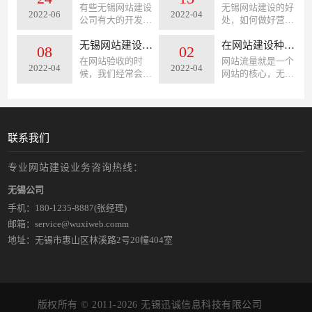
人员在建立网站前
和功能不能很好的
不怎么好回答，因
有些无锡网站建设
无锡网站建设的好
也应该出一个这样
2022-06
2022-04
展现公司对外宣传
为无锡网站建设公
公司有大的开发团
处，如何做好营销
的策划方案，这样
和新业务等等。老
司会像客户收取年
队，有好的口碑，
型网站建设呢？首
能让自己的思路更
站由于制作时间
度维护费，也有一
也有很好的利润，
无锡网站建设的验收标准是什么？
先营销型网站建设
在网站建设种有哪些原因会造成网站浏览少权重低？
08
02
清晰一些。
早，风格和设计上
些网站建设公司是
这样的公司经营的
是对企业有效果有
在网站验收的时
网站流量就是一个
比较老，结构不好
不收取后期的年度
2022-04
2022-04
非常成功，但是我
用处的，其次营销
候，我们经常会遇
网站的核心，无锡
影响新业务的推
维护费的。关于后
们也会遇到一些奇
型网站是帮助企业
到，有些客户验收
网站建设权重保证
行。所以才会进行
期网站是否会收取
葩的事情，有些公
节省成本，且可以
网站会出现长时间
网站要有一个多流
网站改版。
年度维护费，通过
司可以化险为夷，
促进企业订单增长
都验收不好，或者
量的网站，很多站
以下几点分析你就
有些可能就踩雷
和流量的增加。
就是隔几天就会提
长应该都遇到过，
明白了。
了。经营公司都很
出一个问题，持续
网站快照没天都会
联系我们
不容易，难免都会
提修改意见，远远
更新，且网站页面
踩到一些抗，下面
的超过了合同约定
收录数量也比较
专业网站建设业务咨询热线：
我就来说说在无锡
的时间，把无锡网
好，但是就是流量
网站建设中我们会
站建设的验收标准
和对应搜索引擎的
无锡公司
遇到那些坑？
整的非常复杂，没
权重上不去，那这
手机：
180-1235-8887
(张经理)
有固定的验收标
个是什么原因导致
准，没有时间上面
的呢？下面我们通
邮箱：service@wuxiweb.comm
的限制，让网站建
过几个方面进行分
地址：无锡市惠山区林溪路2号20幢404室
设公司苦不堪言。
析下。
我们就来说一说，
无锡网站建设公司
对网站建设的验收
标准是什么。
版权所有 © 2011-2026 无锡迅诚信息科技有限公司