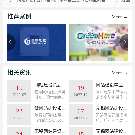
推荐案例
More →
相关资讯
More →
网站建设策划包含的具体内容主要包括哪些内容
网站建设中应做到的安全防护措施
15
19
在做网站建设业务
网站建设中应做到
2023-02
2022-12
时候，通常前期企
的安全防护措施，
业客户会要求网络
主要针对网站安全
公司或者技术人员
做网站建设如何去整理需求规划？
描述以下情况。
无锡网站建设成功后，后期还需要收取年度维护费吗？
23
07
给出一个网站建设
随着公司的发展，
无锡网站建设成功
2022-11
2022-07
的方案。其实即使
市场的需求以及公
后，后期还需要收
客户不要求，作为
司战略业务的转
取年度维护费吗？
做网站建设策划的
型，老的网站页面
无锡网站建设中我们会遇到那些坑？
其实这个问题确实
无锡网站建设的好处，如何做好营销型网站建设呢？
24
15