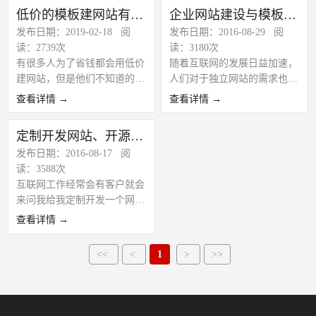
要求低的用户使用，通过市场
过互联网了解公司的一种渠
低价的模板建网站有哪些危害
企业网站建设与模板建站的优劣分析
分析，市场上面还是有部分用
道，企业官网是每个企业必备
发布日期：2019-02-18 阅
发布日期：2016-08-29 阅
户选择是用网站模板搭建网
的一种展示公司形象的方式，
读：2739次
读：3180次
站。
市场上面有很多做网站的公
有很多人为了省钱都会用低价
随着互联网的发展日益加速，
司，今天我们就来说说制作网
建网站，但是他们不知道的
人们对于独立网站的需求也越
站是定制的和模板网站又那些
是，其实低价建网站的危害非
来越大，对于中小企业和个人
不同之处？
查看详情 →
查看详情 →
常多。你不要相信很多网站建
来说，都希望网站建设花费的
设公司的广告，说什么低价建
钱越少越好，因为很多时候真
定制开发网站、开源网站系统和模板建站的区别?
设...
的资金有限，就像我们自己资
发布日期：2016-08-17 阅
金不足的时候去购买东西一
读：3588次
样；所以很多企业和个人就自
互联网工作经常会有客户就会
己去找免费模板或者购买模板
来问我给我定制开发一个网
来做企业官网，我们来分析使
站，然后我报了价格，然后就
用模板建站好不好：
查看详情 →
没有然后了。不懂定制开发的
人通常以为随便说几个要求就
<<
<
1
>
>>
能去定制开发了，往下看吧！
关于这个问题，这里要向要做
网站的企业或者个人普及一下
知识。做网站是选择定制开