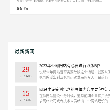
方法中多样化的表现，具备有用的整合和组合的功效，全网营销可
以或许或许加大数据的阐发性，将产物操持、开辟、品牌实行、网
查看详情 →
站建设、前期保护等等内容衔接成一个全部，方便了企业的营销和
实行，有利于企业的成长。无锡网络公司
最新新闻
2023年公司网站有必要进行改版吗？
29
说起今年网站是否需要改版这个话题，就要从
2023-06
联网的诞生到互联网高速发展的今天，目前有
熟的网站开发技术、网站设计也是日新月异。
了这些技术的前提，今天我们来说说公司网站
网站建设策划包含的具体内容主要包括哪些内容
15
没有必要进行改版？
在做网站建设业务时候，通常前期企业客户会
2023-02
求网络公司或者技术人员给出一个网站建设的
案。其实即使客户不要求，作为做网站建设策