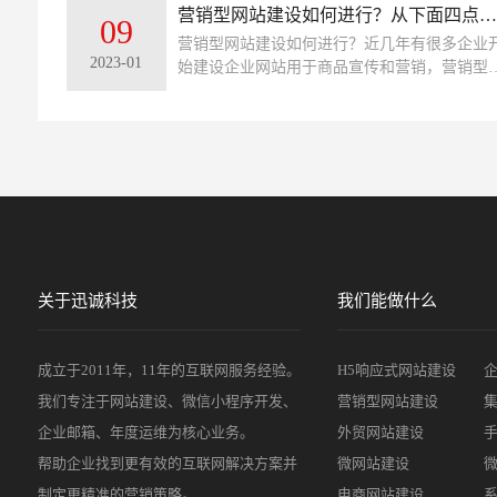
的人员在建立网站前也应该出一个这样的策划
营销型网站建设如何进行？从下面四点进行了解！
09
案，这样能让自己的思路更清晰一些。
营销型网站建设如何进行？近几年有很多企业
2023-01
始建设企业网站用于商品宣传和营销，营销型
站主要是以营销为目的的，能够帮助企业提示
化率，从而起到好的市场营销效果。建设营销
网站也是有一定的方法和规则的，需要根据企
的产品、服务、优势等特点进行市场的定位。
关于迅诚科技
我们能做什么
成立于2011年，11年的互联网服务经验。
H5响应式网站建设
我们专注于网站建设、微信小程序开发、
营销型网站建设
企业邮箱、年度运维为核心业务。
外贸网站建设
帮助企业找到更有效的互联网解决方案并
微网站建设
制定更精准的营销策略。
电商网站建设