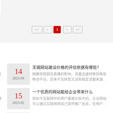
<<
<
1
>
>>
无锡网站建设价格的评估依据有哪些？
14
互
随着短视频及直播的影响，流量迅速转移到某些
2023-04
成
移动平台，还来不及转型又没有稳定流量来源的
有
无锡网站设计公司活得那叫一言难尽。网站搭建
有
的市场虽然急剧萎缩，却也还有一定的市场需
一个优质的网站能给企业带来什么
15
求，网站制作的价格也是良莠不齐。有很多客户
要
现如今互联网中的用户量是比较大的，企业网站
就纳闷了，同样一个网站设计，为什么做网站公
2023-02
方
可以通过互联网将自己宣传推广出去，在用户想
司报出来的价格相差那么大呢？下面就来说说，
划
通过搜索想要的产品、服务以及想要全面了解你
无锡网站建设价格的评估依据有哪些？