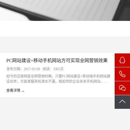
PC网站建设+移动手机网站方可实现全网营销效果
发布日期：2017-03-09 阅读：3365次
如今的互联网是全网营销时期，只要PC网站建设+移动端手机网站建
设合并，方能掌握商机滴水不漏，假如你的企业尚未手机网站，你
就曾经后进竞争敌手一大截了。为何必须要做手机网站，手机网站
查看详情 →
的代价在哪里，无锡专业网站建设手机建站?