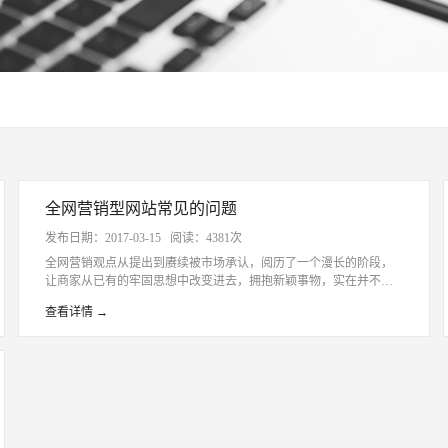
全网营销型网站常见的问题
发布日期：2017-03-15 阅读：4381次
全网营销观点从提出到赓续被市场承认，阅历了一个漫长的阶段，
让商家从已有的牢固思想中改变进去，拥抱新颖事物，实在并不简
单，由于对其不懂得，以是许多传统企业在停止全网营销的过程当
查看详情 →
中都邑碰到如许那样的误区。下面带人人详细的了解下。无锡网络
公司专业品牌正规。