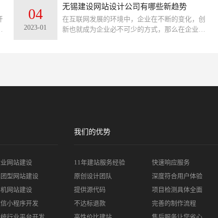
方
的企业，那么你的企业官网就能起到流量承载的
无锡建设网站设计公司有哪些新趋势
04
作用。
开
在互联网发展的环境中，企业在不断的变化，创
2023-01
网
新也就成为企业必不可少的方式，那么在企业网
转
站设计发展的新趋势又有哪些呢？在建设网站效
型
果达到好的效果呢？
业
我们的优势
企业网站建设
11年建站服务经验
快速响应服务
集团型网站建设
原创设计团队
深度符合用户体验
手机网站建设
提供源代码
项目检测具体全面
微信小程序开发
不达标退款
完善的制作流程
系统行业平台开发
高性价比建站
售后服务让您省心