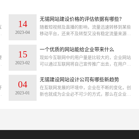
无锡网站建设价格的评估依据有哪些？
14
互
随着短视频及直播的影响，流量迅速转移到某些
2023-04
成
移动平台，还来不及转型又没有稳定流量来源的
有
无锡网站设计公司活得那叫一言难尽。网站搭建
有
的市场虽然急剧萎缩，却也还有一定的市场需
一个优质的网站能给企业带来什么
15
求，网站制作的价格也是良莠不齐。有很多客户
要
现如今互联网中的用户量是比较大的，企业网站
就纳闷了，同样一个网站设计，为什么做网站公
2023-02
方
可以通过互联网将自己宣传推广出去，在用户想
司报出来的价格相差那么大呢？下面就来说说，
划
通过搜索想要的产品、服务以及想要全面了解你
无锡网站建设价格的评估依据有哪些？
方
的企业，那么你的企业官网就能起到流量承载的
无锡建设网站设计公司有哪些新趋势
04
作用。
开
在互联网发展的环境中，企业在不断的变化，创
2023-01
网
新也就成为企业必不可少的方式，那么在企业网
转
站设计发展的新趋势又有哪些呢？在建设网站效
型
果达到好的效果呢？
业