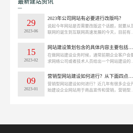
最新建站资讯
2023年公司网站有必要进行改版吗？
29
说起今年网站是否需要改版这个话题，就要从
2023-06
联网的诞生到互联网高速发展的今天，目前有
熟的网站开发技术、网站设计也是日新月异。
了这些技术的前提，今天我们来说说公司网站
网站建设策划包含的具体内容主要包括哪些内容
15
没有必要进行改版？
在做网站建设业务时候，通常前期企业客户会
2023-02
求网络公司或者技术人员给出一个网站建设的
案。其实即使客户不要求，作为做网站建设策
的人员在建立网站前也应该出一个这样的策划
营销型网站建设如何进行？从下面四点进行了解！
09
案，这样能让自己的思路更清晰一些。
营销型网站建设如何进行？近几年有很多企业
2023-01
始建设企业网站用于商品宣传和营销，营销型
站主要是以营销为目的的，能够帮助企业提示
化率，从而起到好的市场营销效果。建设营销
网站也是有一定的方法和规则的，需要根据企
的产品、服务、优势等特点进行市场的定位。