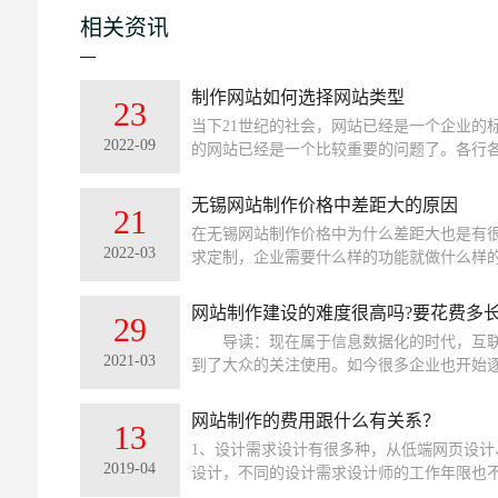
相关资讯
制作网站如何选择网站类型
23
当下21世纪的社会，网站已经是一个企业的
2022-09
的网站已经是一个比较重要的问题了。各行
么企业最终要选择一个什么样的网站比较合
是营销型网站，是用定制的网站还是用便宜
无锡网站制作价格中差距大的原因
21
让企业去选择也是困难的。下面我们就从不
在无锡网站制作价格中为什么差距大也是有
2022-03
求定制，企业需要什么样的功能就做什么样
制作价格的因素，那么就由我来给你们分析
大的主要几点原因。
网站制作建设的难度很高吗?要花费多
29
导读：现在属于信息数据化的时代，互联
2021-03
到了大众的关注使用。如今很多企业也开始
就是为了获得互联网收益，加上现在互联网的营
网站制作的费用跟什么有关系？
13
1、设计需求设计有很多种，从低端网页设计
2019-04
设计，不同的设计需求设计师的工作年限也
户的体验度都来自设计，网页设计是网站制作开