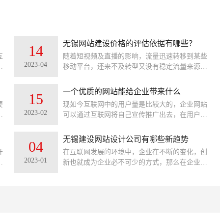
无锡网站建设价格的评估依据有哪些？
14
互
随着短视频及直播的影响，流量迅速转移到某些
2023-04
成
移动平台，还来不及转型又没有稳定流量来源的
有
无锡网站设计公司活得那叫一言难尽。网站搭建
有
的市场虽然急剧萎缩，却也还有一定的市场需
一个优质的网站能给企业带来什么
15
求，网站制作的价格也是良莠不齐。有很多客户
要
现如今互联网中的用户量是比较大的，企业网站
就纳闷了，同样一个网站设计，为什么做网站公
2023-02
方
可以通过互联网将自己宣传推广出去，在用户想
司报出来的价格相差那么大呢？下面就来说说，
划
通过搜索想要的产品、服务以及想要全面了解你
无锡网站建设价格的评估依据有哪些？
方
的企业，那么你的企业官网就能起到流量承载的
无锡建设网站设计公司有哪些新趋势
04
作用。
开
在互联网发展的环境中，企业在不断的变化，创
2023-01
网
新也就成为企业必不可少的方式，那么在企业网
转
站设计发展的新趋势又有哪些呢？在建设网站效
型
果达到好的效果呢？
业