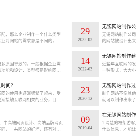
无锡网站制作公
29
标配，那么企业制作一个什么类型
无锡网站制作公司
2022-03
各业对网站的需求都是不同的，那
的网站被设计出来
适呢？是普通的展示类型的网站还
设计师具备以下网
的模板站呢？那么多的类型网站，
无锡网站制作建
14
同角度去如何选择网站的类型。
很多原因导致的，一般根据企业需
近些年互联网的发
2022-03
的功能和设计、类型都是影响网站
一种形式，大大小
下在无锡网站制作价格中价格差距
的去发展，网站要
交流，只有这样网
长时间？
无锡网站制作过
23
作建设​要满足客
网的使用也逐渐频繁了起来，受
制作网站不像其他
2020-12
逐渐接触互联网相关的业务，目的
就可以制作出来了
销热度也很高...
会有很多的步骤，
在无锡网站制作
09
、中高端网页设计、高端品牌网页
1:清楚的框架游
2019-04
不同，一共网站的好坏，还有对客
什么信息，才能让
发中很重要的...
计之初就要定出一