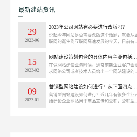
最新建站资讯
2023年公司网站有必要进行改版吗？
29
说起今年网站是否需要改版这个话题，就要从
2023-06
联网的诞生到互联网高速发展的今天，目前有
熟的网站开发技术、网站设计也是日新月异。
了这些技术的前提，今天我们来说说公司网站
网站建设策划包含的具体内容主要包括哪些内容
15
没有必要进行改版？
在做网站建设业务时候，通常前期企业客户会
2023-02
求网络公司或者技术人员给出一个网站建设的
案。其实即使客户不要求，作为做网站建设策
的人员在建立网站前也应该出一个这样的策划
营销型网站建设如何进行？从下面四点进行了解！
09
案，这样能让自己的思路更清晰一些。
营销型网站建设如何进行？近几年有很多企业
2023-01
始建设企业网站用于商品宣传和营销，营销型
站主要是以营销为目的的，能够帮助企业提示
化率，从而起到好的市场营销效果。建设营销
网站也是有一定的方法和规则的，需要根据企
的产品、服务、优势等特点进行市场的定位。