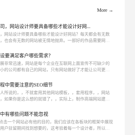
无锡网站制作
More →
司，网站设计师要具备哪些才能设计好网...
，网站设计师要具备哪些才能设计好网站？每天都会有无数
，也会有无数的网站被无情地抛弃。一部好的作品需要网站
站设计指导思维，才能设计出令人满意的网站。
设要满足客户哪些需求？
展非常迅速，网站是每个企业在互联网上面宣传不可缺少的
小的公司都有自己的网站，只有网站做好了才能让公司更好
想制作的更能吸引客户，就要在建站之初要深入的去沟通和
站的制作才能满足客户的想法以及设计的美观。无锡网站制
程中需要注意的SEO细节
户哪些需求？
人所说的，，不就套用其他网站模板，，套用程序，，网站
，如果你是这么想的就错了，，实际上，制作高端网站建设
分为几个阶段进行操作，那么，我们需要注意哪些呢？
中有哪些问题不能忽视
客点击一个网站必有他的目的，我们应该在各板块的框架中展现
用户驻留期间找到想要的，这考验着每一个设计者，所以设
个有逻辑的框架，为用户做精准选择留余...