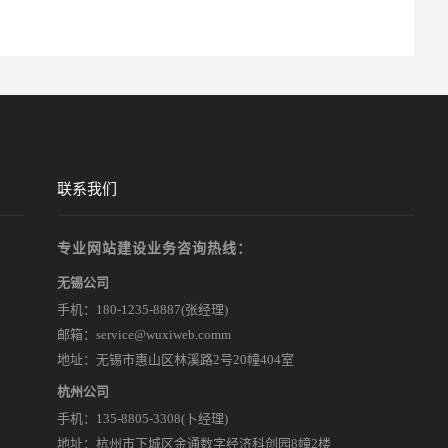
联系我们
专业网站建设业务咨询热线：
无锡公司
手机：
180-1235-8887
(张经理)
邮箱：service@wuxiweb.comm
地址：无锡市惠山区林溪路2号20幢404室
杭州公司
手机：135-8805-3308(卜经理)
地址：杭州市下城区金通数字经济科创园8幢2楼