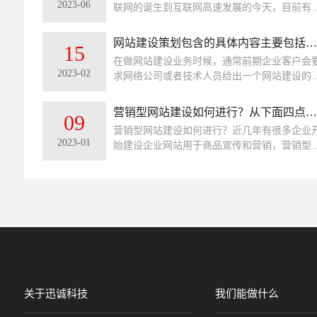
2023-06
联网的诞生到互联网高速发展的今天，目前有
熟的网站开发技术、网站设计也是日新月异。
了这些技术的前提，今天我们来说说公司网站
网站建设策划包含的具体内容主要包括哪些内容
15
没有必要进行改版？
在做网站建设业务时候，通常前期企业客户会
2023-02
求网络公司或者技术人员给出一个网站建设的
案。其实即使客户不要求，作为做网站建设策
的人员在建立网站前也应该出一个这样的策划
营销型网站建设如何进行？从下面四点进行了解！
09
案，这样能让自己的思路更清晰一些。
营销型网站建设如何进行？近几年有很多企业
2023-01
始建设企业网站用于商品宣传和营销，营销型
站主要是以营销为目的的，能够帮助企业提示
化率，从而起到好的市场营销效果。建设营销
网站也是有一定的方法和规则的，需要根据企
的产品、服务、优势等特点进行市场的定位。
关于迅诚科技
我们能做什么