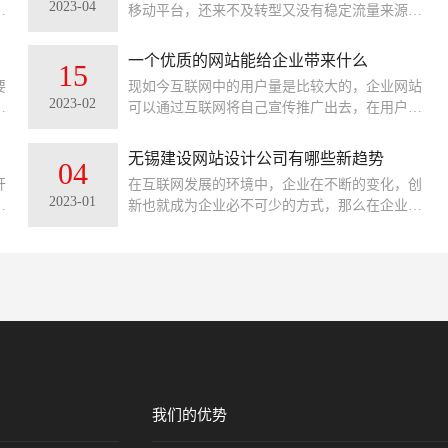
2023-04
成
移动平台，还来不及转型又没有稳定流量来源的
有
无锡网站设计公司活得那叫一言难尽。网站搭建
有
的市场虽然急剧萎缩，却也还有一定的市场需
一个优质的网站能给企业带来什么
15
求，网站制作的价格也是良莠不齐。有很多客户
要
现如今互联网中的用户量是比较大的，企业网站
就纳闷了，同样一个网站设计，为什么做网站公
2023-02
方
可以通过互联网将自己宣传推广出去，在用户想
司报出来的价格相差那么大呢？下面就来说说，
划
通过搜索想要的产品、服务以及想要全面了解你
无锡网站建设价格的评估依据有哪些？
方
的企业，那么你的企业官网就能起到流量承载的
无锡建设网站设计公司有哪些新趋势
04
作用。
开
在互联网发展的环境中，企业在不断的变化，创
2023-01
网
新也就成为企业必不可少的方式，那么在企业网
转
站设计发展的新趋势又有哪些呢？在建设网站效
型
果达到好的效果呢？
业
我们的优势