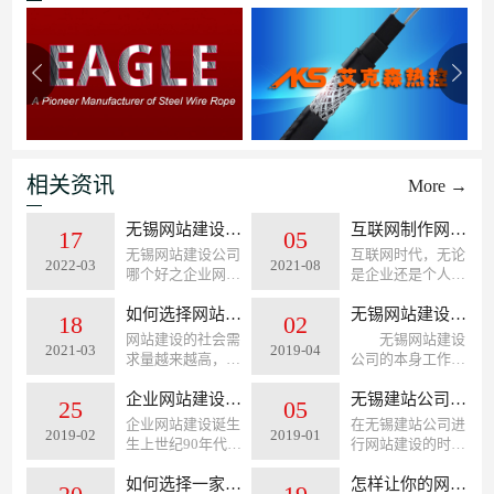
相关资讯
More →
无锡网站建设公司哪个好之企业网站设计要做到以下几点...
互联网制作网站有什么好处？
17
05
无锡网站建设公司
互联网时代，无论
2022-03
2021-08
哪个好之企业网站
是企业还是个人，
设计要做到以下几
在进行信息查询、
点，对于一家多年
如何选择网站建设公司?
消费采购等流程，
无锡网站建设公司推广途径
18
02
从事网站设计公司
基本是通过网上完
网站建设的社会需
无锡网站建设
2021-03
2019-04
来说，经常要思考
成，最后通过线下
求量越来越高，并
公司的本身工作也
如何把企业网站设
或者线上交易。因
且网站建设的好不
就属于网站建设、
计的合理，视觉效
此，企业搭建网站
好，和网站后期的
企业网站建设的意义与作用
网站制作的一些后
无锡建站公司的价格受到哪些因素的影响?
25
05
果达到比较高的认
有利于树立企业形
优化以及推广都有
期工作，然而网站
企业网站建设诞生
在无锡建站公司进
可度，其实要把一
象，帮助品牌进行
2019-02
2019-01
着直接的关系。正
在实际进行推广的
生上世纪90年代
行网站建设的时
个网站设计的好，
推广。通过网站，
是因为这些相关问
过程当中，其实就
末,中国在2001年
候，他们的报价因
也很容易的，只要
可以展示出客户需
题的存在，所以无
是把自己的网站推
开始出现大量网站
如何选择一家专业的无锡网站建设公司
素通常而言都是比
怎样让你的网站更受搜索引擎的青睐
做到以下几点网站
要了解的内容和推